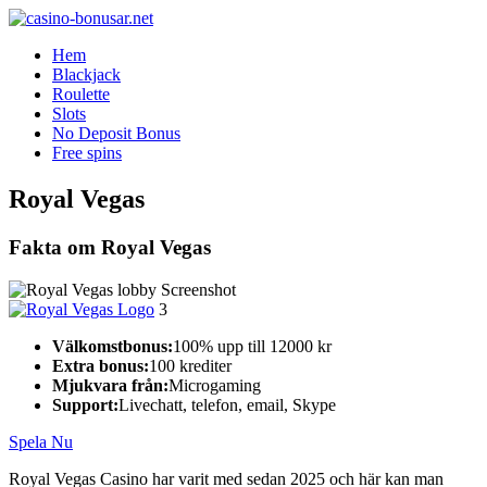
Hem
Blackjack
Roulette
Slots
No Deposit Bonus
Free spins
Royal Vegas
Fakta om Royal Vegas
3
Välkomstbonus:
100% upp till 12000 kr
Extra bonus:
100 krediter
Mjukvara från:
Microgaming
Support:
Livechatt, telefon, email, Skype
Spela Nu
Royal Vegas Casino har varit med sedan 2025 och här kan man