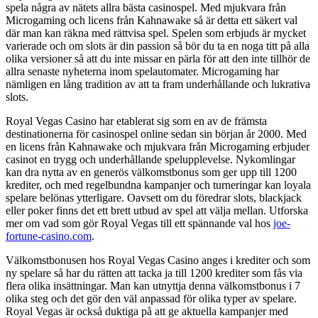
spela några av nätets allra bästa casinospel. Med mjukvara från
Microgaming och licens från Kahnawake så är detta ett säkert val
där man kan räkna med rättvisa spel. Spelen som erbjuds är mycket
varierade och om slots är din passion så bör du ta en noga titt på alla
olika versioner så att du inte missar en pärla för att den inte tillhör de
allra senaste nyheterna inom spelautomater. Microgaming har
nämligen en lång tradition av att ta fram underhållande och lukrativa
slots.
Royal Vegas Casino har etablerat sig som en av de främsta
destinationerna för casinospel online sedan sin början år 2000. Med
en licens från Kahnawake och mjukvara från Microgaming erbjuder
casinot en trygg och underhållande spelupplevelse. Nykomlingar
kan dra nytta av en generös välkomstbonus som ger upp till 1200
krediter, och med regelbundna kampanjer och turneringar kan loyala
spelare belönas ytterligare. Oavsett om du föredrar slots, blackjack
eller poker finns det ett brett utbud av spel att välja mellan. Utforska
mer om vad som gör Royal Vegas till ett spännande val hos
joe-
fortune-casino.com
.
Välkomstbonusen hos Royal Vegas Casino anges i krediter och som
ny spelare så har du rätten att tacka ja till 1200 krediter som fås via
flera olika insättningar. Man kan utnyttja denna välkomstbonus i 7
olika steg och det gör den väl anpassad för olika typer av spelare.
Royal Vegas är också duktiga på att ge aktuella kampanjer med