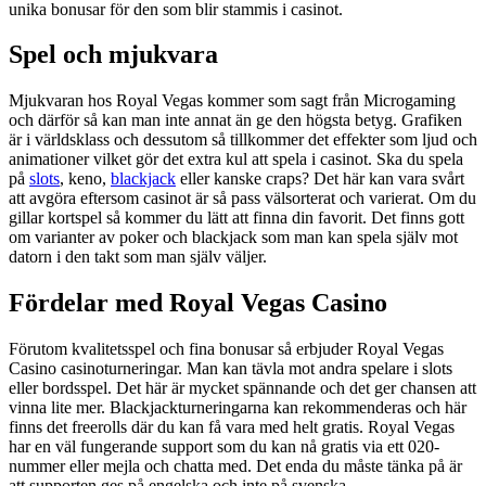
unika bonusar för den som blir stammis i casinot.
Spel och mjukvara
Mjukvaran hos Royal Vegas kommer som sagt från Microgaming
och därför så kan man inte annat än ge den högsta betyg. Grafiken
är i världsklass och dessutom så tillkommer det effekter som ljud och
animationer vilket gör det extra kul att spela i casinot. Ska du spela
på
slots
, keno,
blackjack
eller kanske craps? Det här kan vara svårt
att avgöra eftersom casinot är så pass välsorterat och varierat. Om du
gillar kortspel så kommer du lätt att finna din favorit. Det finns gott
om varianter av poker och blackjack som man kan spela själv mot
datorn i den takt som man själv väljer.
Fördelar med Royal Vegas Casino
Förutom kvalitetsspel och fina bonusar så erbjuder Royal Vegas
Casino casinoturneringar. Man kan tävla mot andra spelare i slots
eller bordsspel. Det här är mycket spännande och det ger chansen att
vinna lite mer. Blackjackturneringarna kan rekommenderas och här
finns det freerolls där du kan få vara med helt gratis. Royal Vegas
har en väl fungerande support som du kan nå gratis via ett 020-
nummer eller mejla och chatta med. Det enda du måste tänka på är
att supporten ges på engelska och inte på svenska.